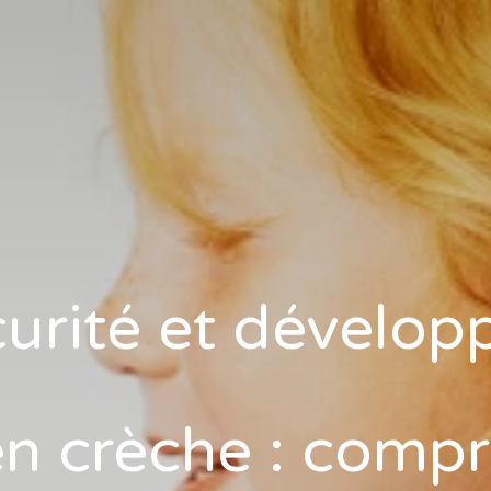
curité et dévelo
en crèche : comp