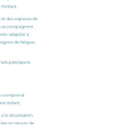
l'enfant.
l et des espaces de
 ils accompagnent
ibrée adaptée à
 signes de fatigue,
nels participent
lle comprend
ne enfant.
 à la sécurisation
a mise en œuvre de