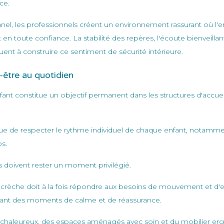
ce.
nel, les professionnels créent un environnement rassurant où l'e
n toute confiance. La stabilité des repères, l'écoute bienveillant
uent à construire ce sentiment de sécurité intérieure.
n-être au quotidien
fant constitue un objectif permanent dans les structures d'accueil
que de respecter le rythme individuel de chaque enfant, notamme
s.
 doivent rester un moment privilégié.
a crèche doit à la fois répondre aux besoins de mouvement et d'
ffrant des moments de calme et de réassurance.
chaleureux, des espaces aménagés avec soin et du mobilier e