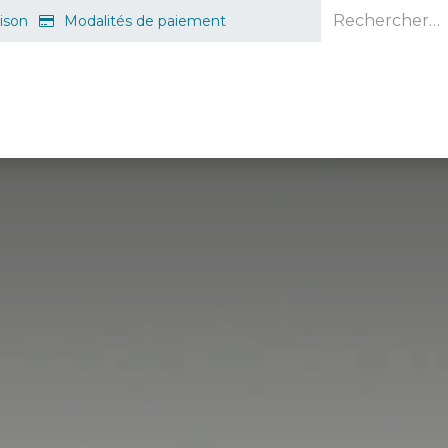
aison
Modalités de paiement
e en ligne
Projet d'ouverture
S'inscrire gratuitement
Guid