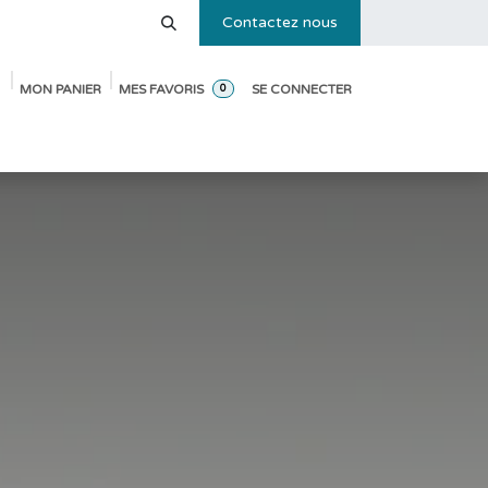
Contactez nous
MON PANIER
MES FAVORIS
SE CONNECTER
0
e des tailles
Blog
Pack de démarrage ouverture de crèche